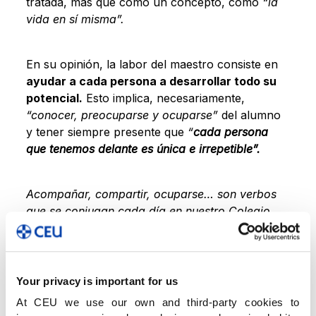
tratada, más que como un concepto, como
“la
vida en sí misma”.
En su opinión, la labor del maestro consiste en
ayudar a cada persona a desarrollar todo su
potencial.
Esto implica, necesariamente,
“conocer, preocuparse y ocuparse”
del alumno
y tener siempre presente que
“
cada persona
que tenemos delante es única e irrepetible”.
Acompañar, compartir, ocuparse…
son verbos
que se conjugan cada día en nuestro Colegio.
Aquí
,
cada alumno es único. Por eso, ofrecemos
una
educación personalizada
que hacemos
realidad entre todos: padres, profesores y
alumnos.
Your privacy is important for us
At CEU we use our own and third-party cookies to